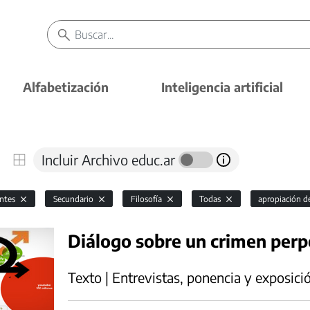
Alfabetización
Inteligencia artificial
Incluir Archivo educ.ar
antes
Secundario
Filosofía
Todas
apropiación 
Diálogo sobre un crimen per
Texto | Entrevistas, ponencia y exposici