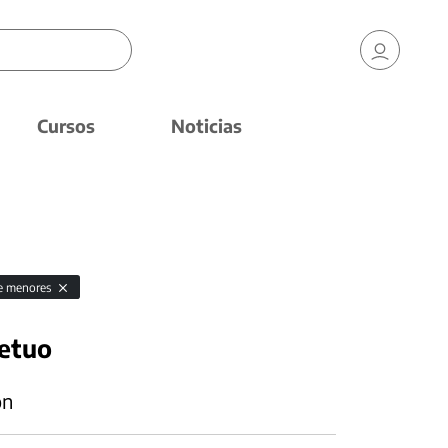
Cursos
Noticias
de menores
petuo
ón