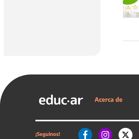
Acerca de
¡Seguinos!