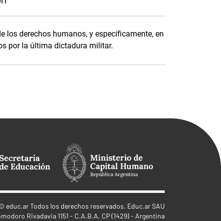
 de los derechos humanos, y específicamente, en
s por la última dictadura militar.
©
educ.ar
Todos los derechos reservados. Educ.ar SAU
omodoro Rivadavia 1151 - C.A.B.A. CP (1429) - Argentina