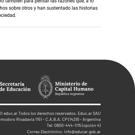
ero también para pensar las razones que, a lo
hos sobre otros y han sustentado las historias
ociedad.
©
educ.ar
Todos los derechos reservados. Educ.ar SAU
omodoro Rivadavia 1151 - C.A.B.A. CP (1429) - Argentina
Tel: 0800-444-1115 (opción 4)
Correo Electrónico:
info@educar.gob.ar