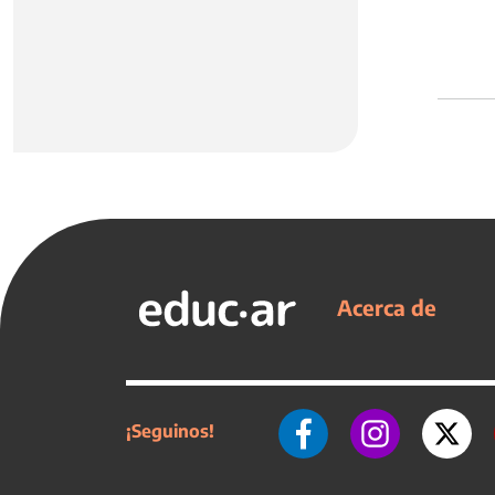
Acerca de
¡Seguinos!