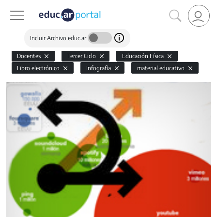
Incluir Archivo educ.ar
Docentes
Tercer Ciclo
Educación Física
Libro electrónico
Infografía
material educativo