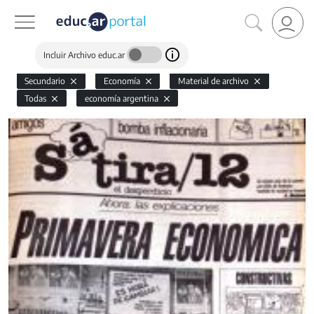
Incluir Archivo educ.ar
Secundario
Economía
Material de archivo
Todas
economía argentina