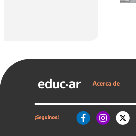
Acerca de
¡Seguinos!