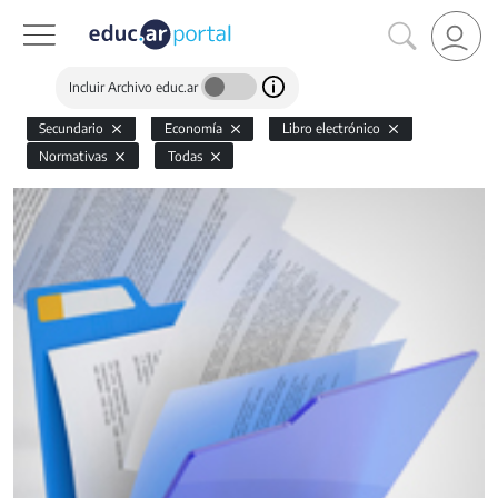
Incluir Archivo educ.ar
Secundario
Economía
Libro electrónico
Normativas
Todas