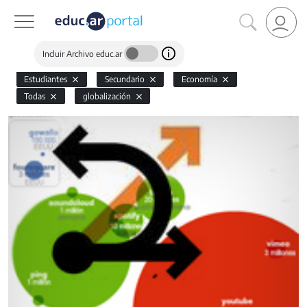
Incluir Archivo educ.ar
Estudiantes
Secundario
Economía
Todas
globalización