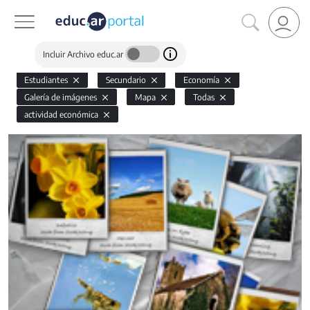
Incluir Archivo educ.ar
Estudiantes
Secundario
Economía
Galería de imágenes
Mapa
Todas
actividad económica