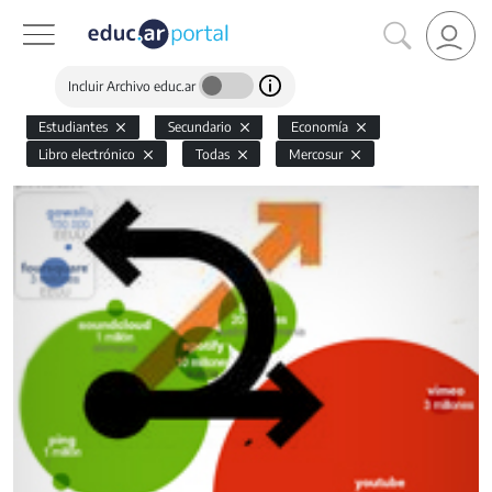
Incluir Archivo educ.ar
Estudiantes
Secundario
Economía
Libro electrónico
Todas
Mercosur