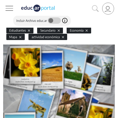
Incluir Archivo educ.ar
Estudiantes
Secundario
Economía
Mapa
actividad económica