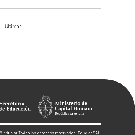
Última
©
educ.ar
Todos los derechos reservados. Educ.ar SAU