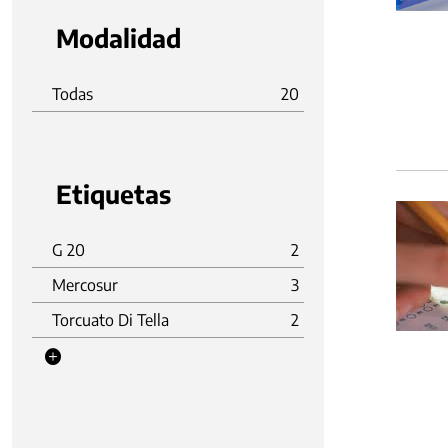
Modalidad
Todas
20
Etiquetas
G 20
2
Mercosur
3
Torcuato Di Tella
2