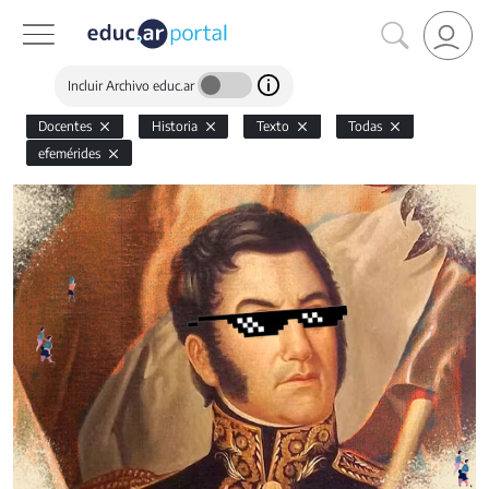
Incluir Archivo educ.ar
Docentes
Historia
Texto
Todas
efemérides