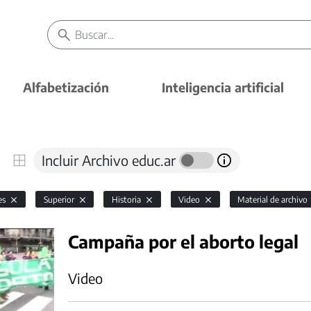
Alfabetización
Inteligencia artificial
Incluir Archivo educ.ar
es
Superior
Historia
Video
Material de archivo
Campaña por el aborto legal
Video