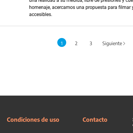
una realidad a su medida, libre de presiones y c
homenaje, acercamos una propuesta para filmar y 
accesibles.
1
2
3
Siguiente
Condiciones de uso
Contacto