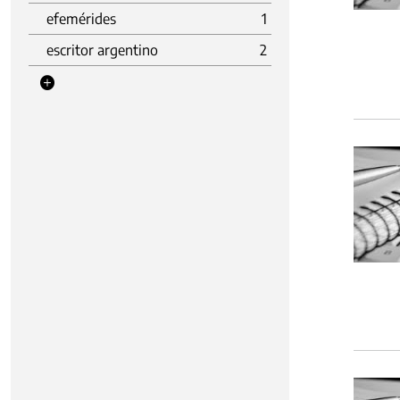
efemérides
1
escritor argentino
2