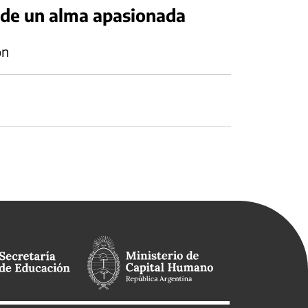
a de un alma apasionada
ón