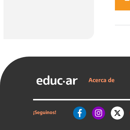
Acerca de
¡Seguinos!