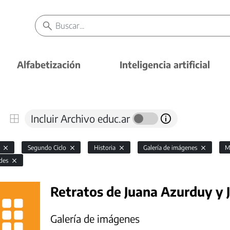
Alfabetización
Inteligencia artificial
Incluir Archivo educ.ar
l
Segundo Ciclo
Historia
Galería de imágenes
M
ides
Retratos de Juana Azurduy y 
Galería de imágenes