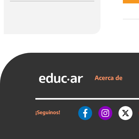
Acerca de
¡Seguinos!