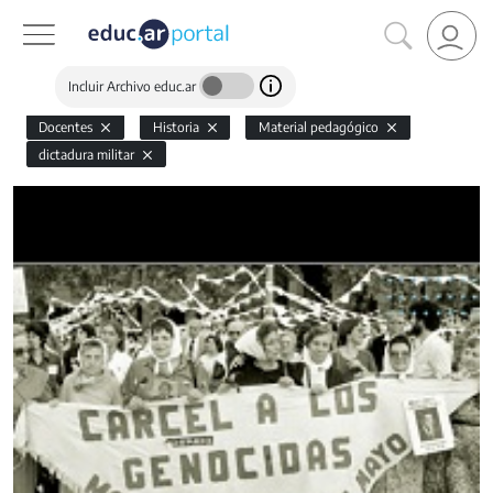
Incluir Archivo educ.ar
Docentes
Historia
Material pedagógico
dictadura militar