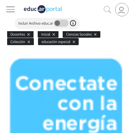
Incluir Archivo educ.ar
Docentes
Inicial
Ciencias Sociales
Colección
educación especial