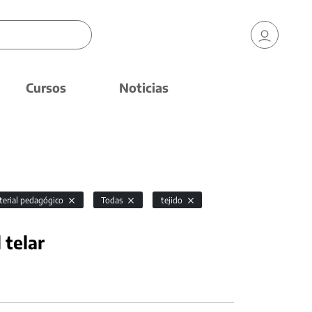
Cursos
Noticias
erial pedagógico
Todas
tejido
 telar