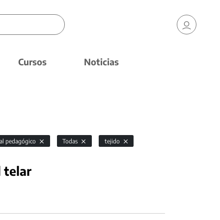
Cursos
Noticias
al pedagógico
Todas
tejido
 telar