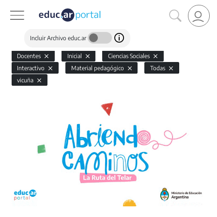
Incluir Archivo educ.ar
Docentes
Inicial
Ciencias Sociales
Interactivo
Material pedagógico
Todas
vicuña