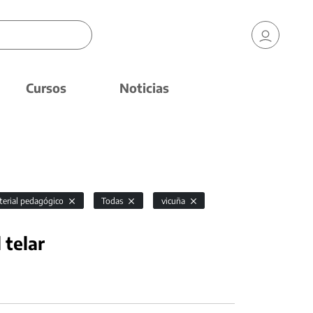
Cursos
Noticias
erial pedagógico
Todas
vicuña
 telar