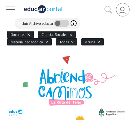
Incluir Archivo educ.ar
Docentes
Ciencias Sociales
Material pedagógico
Todas
vicuña