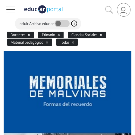
Incluir Archivo educ.ar
Docentes
Primario
Ciencias Sociales
Material pedagógico
Todas