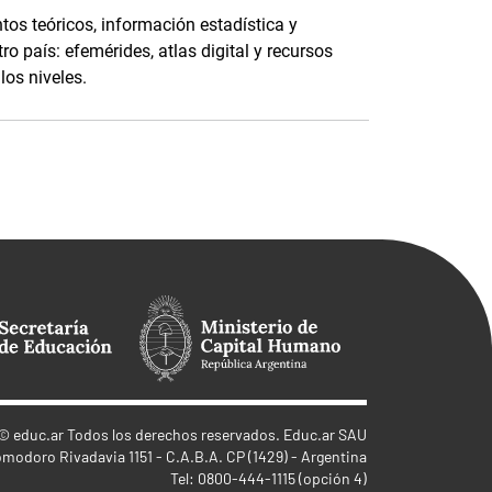
os teóricos, información estadística y
ro país: efemérides, atlas digital y recursos
os niveles.
©
educ.ar
Todos los derechos reservados. Educ.ar SAU
omodoro Rivadavia 1151 - C.A.B.A. CP (1429) - Argentina
Tel: 0800-444-1115 (opción 4)