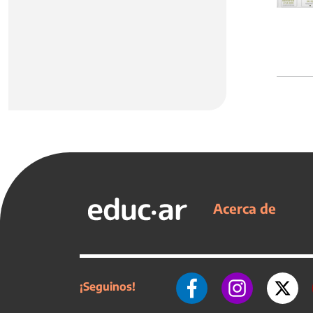
Acerca de
¡Seguinos!