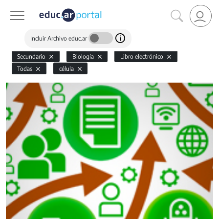
Incluir Archivo educ.ar
Secundario
Biología
Libro electrónico
Todas
célula