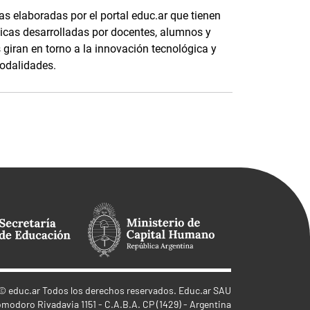
s elaboradas por el portal educ.ar que tienen
cas desarrolladas por docentes, alumnos y
s giran en torno a la innovación tecnológica y
modalidades.
©
educ.ar
Todos los derechos reservados. Educ.ar SAU
omodoro Rivadavia 1151 - C.A.B.A. CP (1429) - Argentina