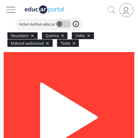
Incluir Archivo educ.ar
Secundario
Química
Video
Material audiovisual
Todas