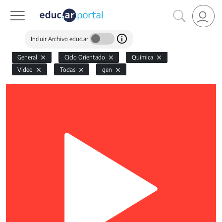
Incluir Archivo educ.ar
General
Ciclo Orientado
Química
Video
Todas
gen