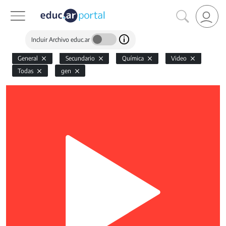
Incluir Archivo educ.ar
General
Secundario
Química
Video
Todas
gen