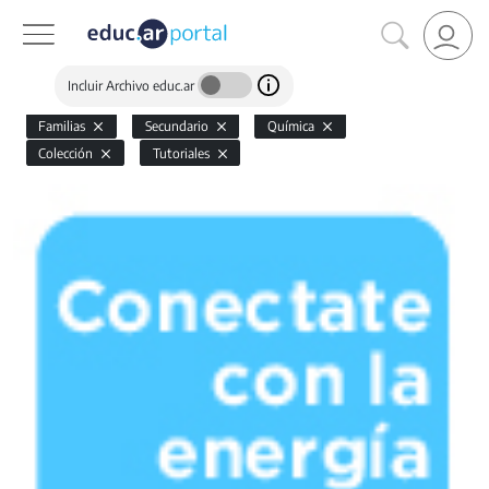
Incluir Archivo educ.ar
Familias
Secundario
Química
Colección
Tutoriales