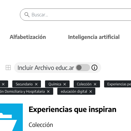
Alfabetización
Inteligencia artificial
Incluir Archivo educ.ar
l
Secundario
Química
Colección
Experiencias p
ón Domiciliaria y Hospitalaria
educación digital
Experiencias que inspiran
Colección