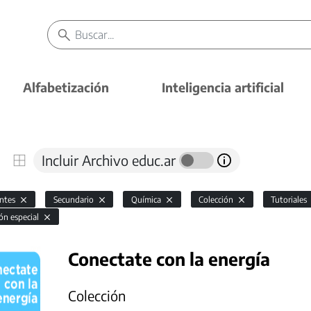
Alfabetización
Inteligencia artificial
Incluir Archivo educ.ar
antes
Secundario
Química
Colección
Tutoriales
ón especial
Conectate con la energía
Colección