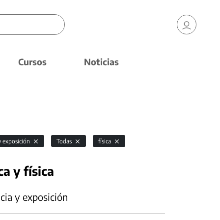
Cursos
Noticias
y exposición
Todas
física
a y física
cia y exposición