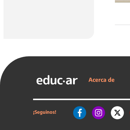
Acerca de
¡Seguinos!