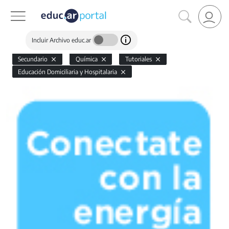
Incluir Archivo educ.ar
Secundario
Química
Tutoriales
Educación Domiciliaria y Hospitalaria