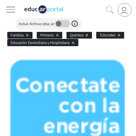
Incluir Archivo educ.ar
Familias
Primario
Química
Tutoriales
Educación Domiciliaria y Hospitalaria