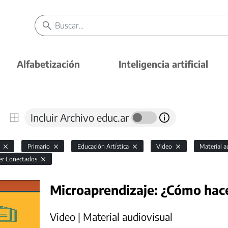
Alfabetización
Inteligencia artificial
Incluir Archivo educ.ar
l
Primario
Educación Artística
Video
Material a
er Conectados
Microaprendizaje: ¿Cómo hace
Video | Material audiovisual