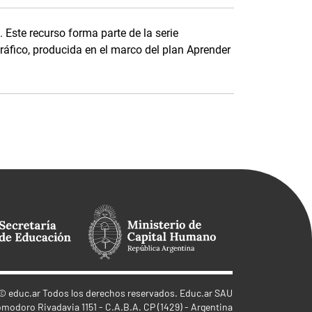
 Este recurso forma parte de la serie
áfico, producida en el marco del plan Aprender
©
educ.ar
Todos los derechos reservados. Educ.ar SAU
omodoro Rivadavia 1151 - C.A.B.A. CP (1429) - Argentina