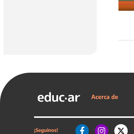
Acerca de
¡Seguinos!