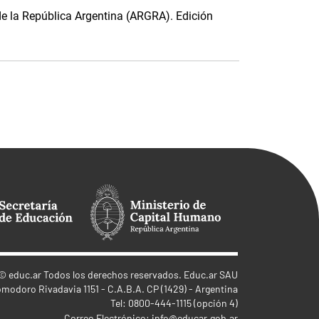
de la República Argentina (ARGRA). Edición
©
educ.ar
Todos los derechos reservados. Educ.ar SAU
omodoro Rivadavia 1151 - C.A.B.A. CP (1429) - Argentina
Tel: 0800-444-1115 (opción 4)
Correo Electrónico:
info@educar.gob.ar