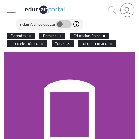
Incluir Archivo educ.ar
Docentes
Primario
Educación Física
Libro electrónico
Todas
cuerpo humano