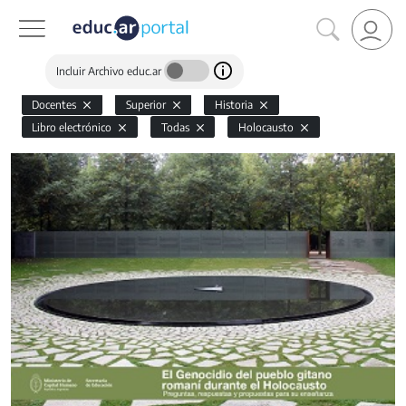
Incluir Archivo educ.ar
Docentes
Superior
Historia
Libro electrónico
Todas
Holocausto