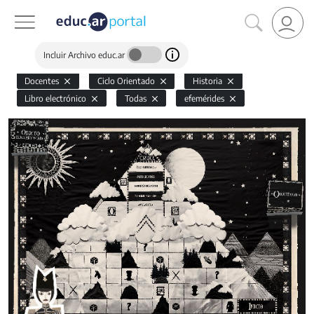
Incluir Archivo educ.ar
Docentes
Ciclo Orientado
Historia
Libro electrónico
Todas
efemérides