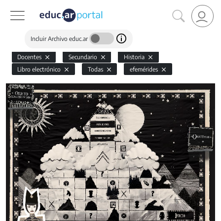
Incluir Archivo educ.ar
Docentes
Secundario
Historia
Libro electrónico
Todas
efemérides