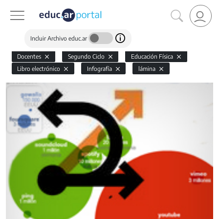
Incluir Archivo educ.ar
Docentes
Segundo Ciclo
Educación Física
Libro electrónico
Infografía
lámina