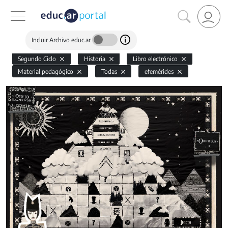
Incluir Archivo educ.ar
Segundo Ciclo
Historia
Libro electrónico
Material pedagógico
Todas
efemérides