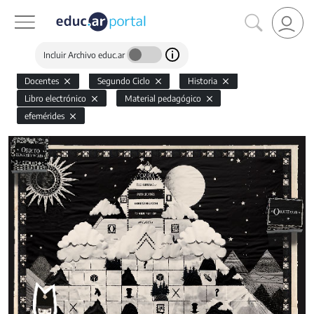
Incluir Archivo educ.ar
Docentes
Segundo Ciclo
Historia
Libro electrónico
Material pedagógico
efemérides