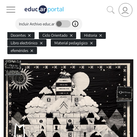
Incluir Archivo educ.ar
Docentes
Ciclo Orientado
Historia
Libro electrónico
Material pedagógico
efemérides