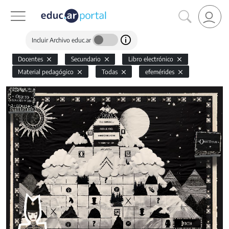
Incluir Archivo educ.ar
Docentes
Secundario
Libro electrónico
Material pedagógico
Todas
efemérides