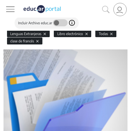
Incluir Archivo educ.ar
Lenguas Extranjeras
Libro electrónico
Todas
clase de francés