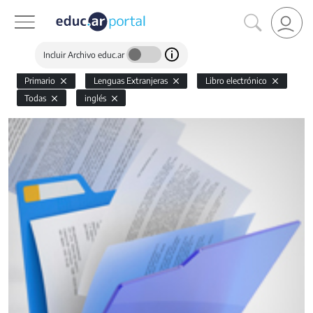
Incluir Archivo educ.ar
Primario
Lenguas Extranjeras
Libro electrónico
Todas
inglés